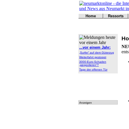
Home
Ressorts
Titelseite
Politik
Kontakt
Kultur
Wirtschaft
Ho
Sport
Polizei
NE
...vor einem Jahr:
Online
ents
„Surfer“ auf dem Güterzug
Leser
Weiterfahrt gestoppt
3000-Euro-Schaden
„wegpolieren“?
Tage der offenen Tür
Anzeigen