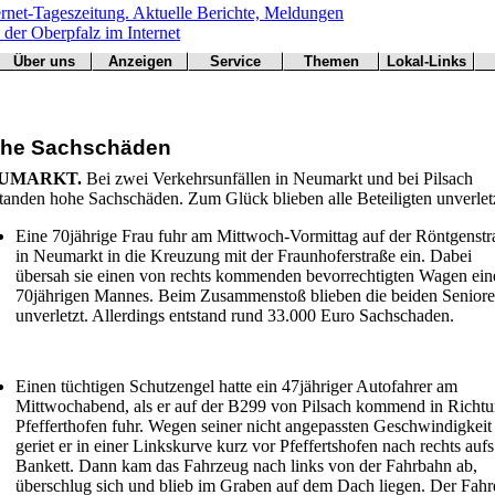
Über uns
Anzeigen
Service
Themen
Lokal-Links
Werbung
Arbeitsamt
Redaktion
Notfall
Übersicht
buchen
BN
Impressum
Wetter
CSU
Kontakt
Verkehr
he Sachschäden
Freie Wähler
Bücher
Gesundheit
Hallo
UMARKT.
Bei zwei Verkehrsunfällen in Neumarkt und bei Pilsach
Grüne
tanden hohe Sachschäden. Zum Glück blieben alle Beteiligten unverlet
Kirchen
Landwirtschaft
Eine 70jährige Frau fuhr am Mittwoch-Vormittag auf der Röntgenstr
in Neumarkt in die Kreuzung mit der Fraunhoferstraße ein. Dabei
SPD
übersah sie einen von rechts kommenden bevorrechtigten Wagen ein
Statistiken
70jährigen Mannes. Beim Zusammenstoß blieben die beiden Senior
unverletzt. Allerdings entstand rund 33.000 Euro Sachschaden.
Einen tüchtigen Schutzengel hatte ein 47jähriger Autofahrer am
Mittwochabend, als er auf der B299 von Pilsach kommend in Richt
Pfefferthofen fuhr. Wegen seiner nicht angepassten Geschwindigkeit
geriet er in einer Linkskurve kurz vor Pfeffertshofen nach rechts aufs
Bankett. Dann kam das Fahrzeug nach links von der Fahrbahn ab,
überschlug sich und blieb im Graben auf dem Dach liegen. Der Fahr