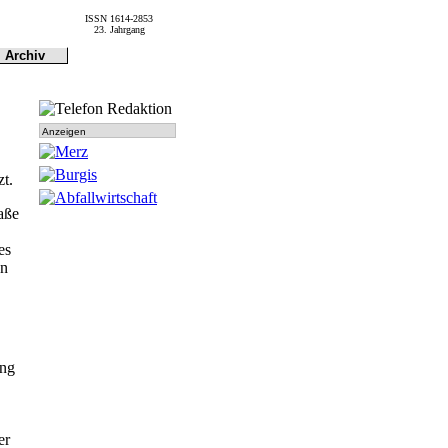
ISSN 1614-2853
23. Jahrgang
Archiv
Archiv
Dokumen-
tationen
Anzeigen
zt.
aße
es
en
ung
er