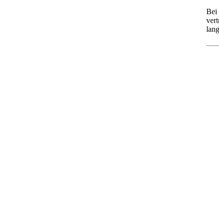
Bei
ver
lan