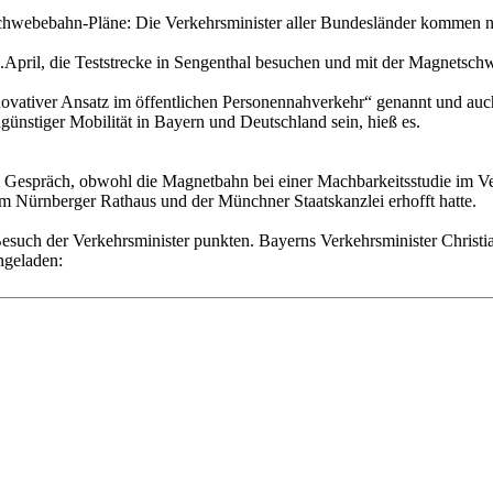
chwebebahn-Pläne: Die Verkehrsminister aller Bundesländer kommen n
.April, die Teststrecke in Sengenthal besuchen und mit der Magnetsc
ovativer Ansatz im öffentlichen Personennahverkehr“ genannt und auc
günstiger Mobilität in Bayern und Deutschland sein, hieß es.
 Gespräch, obwohl die Magnetbahn bei einer Machbarkeitsstudie im Ver
 im Nürnberger Rathaus und der Münchner Staatskanzlei erhofft hatte.
h der Verkehrsminister punkten. Bayerns Verkehrsminister Christian B
ngeladen: