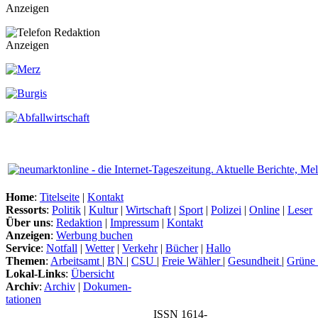
Anzeigen
Anzeigen
Home
:
Titelseite
|
Kontakt
Ressorts
:
Politik
|
Kultur
|
Wirtschaft
|
Sport
|
Polizei
|
Online
|
Leser
Über uns
:
Redaktion
|
Impressum
|
Kontakt
Anzeigen
:
Werbung buchen
Service
:
Notfall
|
Wetter
|
Verkehr
|
Bücher
|
Hallo
Themen
:
Arbeitsamt
|
BN
|
CSU
|
Freie Wähler
|
Gesundheit
|
Grüne
Lokal-Links
:
Übersicht
Archiv
:
Archiv
|
Dokumen-
tationen
ISSN 1614-