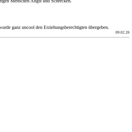
übrigen Menschen Angst und Schrecken.
d wurde ganz uncool den Erziehungsberechtigten übergeben.
09.02.26