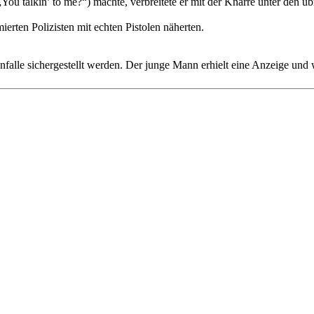
ou talkin’ to me?“) machte, verbreitete er mit der Knarre unter den 
mierten Polizisten mit echten Pistolen näherten.
nfalle sichergestellt werden. Der junge Mann erhielt eine Anzeige un