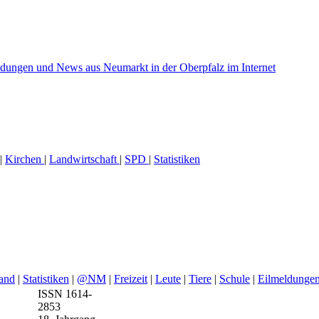
|
Kirchen
|
Landwirtschaft
|
SPD
|
Statistiken
and
|
Statistiken
|
@NM
|
Freizeit
|
Leute
|
Tiere
|
Schule
|
Eilmeldunge
ISSN 1614-
2853