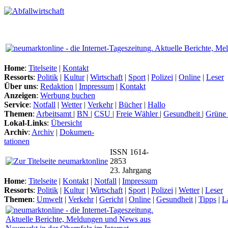
Home
:
Titelseite
|
Kontakt
Ressorts
:
Politik
|
Kultur
|
Wirtschaft
|
Sport
|
Polizei
|
Online
|
Leser
Über uns
:
Redaktion
|
Impressum
|
Kontakt
Anzeigen
:
Werbung buchen
Service
:
Notfall
|
Wetter
|
Verkehr
|
Bücher
|
Hallo
Themen
:
Arbeitsamt
|
BN
|
CSU
|
Freie Wähler
|
Gesundheit
|
Grüne
Lokal-Links
:
Übersicht
Archiv
:
Archiv
|
Dokumen-
tationen
ISSN 1614-
2853
23. Jahrgang
Home
:
Titelseite
|
Kontakt
|
Notfall
|
Impressum
Ressorts
:
Politik
|
Kultur
|
Wirtschaft
|
Sport
|
Polizei
|
Wetter
|
Leser
Themen
:
Umwelt
|
Verkehr
|
Gericht
|
Online
|
Gesundheit
|
Tipps
|
L