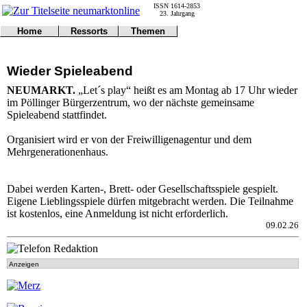
ISSN 1614-2853
23. Jahrgang
Home
Ressorts
Themen
Umwelt
Titelseite
Politik
Verkehr
Kontakt
Kultur
Wieder Spieleabend
Gericht
Notfall
Wirtschaft
Online
Impressum
Sport
NEUMARKT.
„Let´s play“ heißt es am Montag ab 17 Uhr wieder
Gesundheit
Polizei
im Pöllinger Bürgerzentrum, wo der nächste gemeinsame
Tipps
Wetter
Spieleabend stattfindet.
Land
Leser
Statistiken
Organisiert wird er von der Freiwilligenagentur und dem
Mehrgenerationenhaus.
@NM
Freizeit
Leute
Dabei werden Karten-, Brett- oder Gesellschaftsspiele gespielt.
Tiere
Eigene Lieblingsspiele dürfen mitgebracht werden. Die Teilnahme
Schule
ist kostenlos, eine Anmeldung ist nicht erforderlich.
Eilmeldungen
09.02.26
Anzeigen