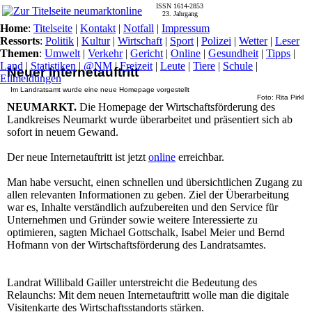
ISSN 1614-2853
23. Jahrgang
Home
:
Titelseite
|
Kontakt
|
Notfall
|
Impressum
Ressorts
:
Politik
|
Kultur
|
Wirtschaft
|
Sport
|
Polizei
|
Wetter
|
Leser
Themen
:
Umwelt
|
Verkehr
|
Gericht
|
Online
|
Gesundheit
|
Tipps
|
Land
|
Statistiken
|
@NM
|
Freizeit
|
Leute
|
Tiere
|
Schule
|
Neuer Internetauftritt
Eilmeldungen
Im Landratsamt wurde eine neue Homepage vorgestellt
Foto: Rita Pirkl
NEUMARKT.
Die Homepage der Wirtschaftsförderung des
Landkreises Neumarkt wurde überarbeitet und präsentiert sich ab
sofort in neuem Gewand.
Der neue Internetauftritt ist jetzt
online
erreichbar.
Man habe versucht, einen schnellen und übersichtlichen Zugang zu
allen relevanten Informationen zu geben. Ziel der Überarbeitung
war es, Inhalte verständlich aufzubereiten und den Service für
Unternehmen und Gründer sowie weitere Interessierte zu
optimieren, sagten Michael Gottschalk, Isabel Meier und Bernd
Hofmann von der Wirtschaftsförderung des Landratsamtes.
Landrat Willibald Gailler unterstreicht die Bedeutung des
Relaunchs: Mit dem neuen Internetauftritt wolle man die digitale
Visitenkarte des Wirtschaftsstandorts stärken.