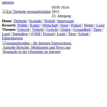
tationen
ISSN 1614-
2853
23. Jahrgang
Home
:
Titelseite
|
Kontakt
|
Notfall
|
Impressum
Ressorts
:
Politik
|
Kultur
|
Wirtschaft
|
Sport
|
Polizei
|
Wetter
|
Leser
Themen
:
Umwelt
|
Verkehr
|
Gericht
|
Online
|
Gesundheit
|
Tipps
|
Land
|
Statistiken
|
@NM
|
Freizeit
|
Leute
|
Tiere
|
Schule
|
Eilmeldungen