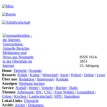
ISSN 1614-
2853
23. Jahrgang
Home
:
Titelseite
|
Kontakt
Ressorts
:
Politik
|
Kultur
|
Wirtschaft
|
Sport
|
Polizei
|
Online
|
Leser
Über uns
:
Redaktion
|
Impressum
|
Kontakt
Anzeigen
:
Werbung buchen
Service
:
Notfall
|
Wetter
|
Verkehr
|
Bücher
|
Hallo
Themen
:
Arbeitsamt
|
BN
|
CSU
|
Freie Wähler
|
Gesundheit
|
Grüne
|
Kirchen
|
Landwirtschaft
|
SPD
|
Statistiken
Lokal-Links
:
Übersicht
Archiv
:
Archiv
|
Dokumen-