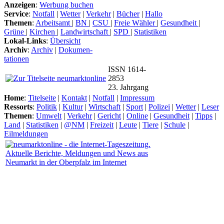
Anzeigen
:
Werbung buchen
Service
:
Notfall
|
Wetter
|
Verkehr
|
Bücher
|
Hallo
Themen
:
Arbeitsamt
|
BN
|
CSU
|
Freie Wähler
|
Gesundheit
|
Grüne
|
Kirchen
|
Landwirtschaft
|
SPD
|
Statistiken
Lokal-Links
:
Übersicht
Archiv
:
Archiv
|
Dokumen-
tationen
ISSN 1614-
2853
23. Jahrgang
Home
:
Titelseite
|
Kontakt
|
Notfall
|
Impressum
Ressorts
:
Politik
|
Kultur
|
Wirtschaft
|
Sport
|
Polizei
|
Wetter
|
Leser
Themen
:
Umwelt
|
Verkehr
|
Gericht
|
Online
|
Gesundheit
|
Tipps
|
Land
|
Statistiken
|
@NM
|
Freizeit
|
Leute
|
Tiere
|
Schule
|
Eilmeldungen