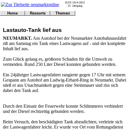
ISSN 1614-2853
23. Jahrgang
Home
Ressorts
Themen
Umwelt
Titelseite
Politik
Verkehr
Kontakt
Kultur
Lastauto-Tank lief aus
Gericht
Notfall
Wirtschaft
Online
Impressum
Sport
NEUMARKT.
Am Autohof bei der Neumarkter Autobahnausfahrt
Gesundheit
Polizei
riß am Samstag ein Tank eines Lastwagens auf - und der komplette
Tipps
Wetter
Inhalt lief aus.
Land
Leser
Statistiken
Zum Glück gelang es, größeren Schaden für die Umwelt zu
vermeiden. Rund 250 Liter Diesel konnten gebunden werden.
@NM
Freizeit
Ein 24jähriger Lastwagenfahrer rangierte gegen 17 Uhr mit seinem
Leute
Gespann am Autohof am Ludwig-Erhard-Ring in Neumarkt. Dabei
Tiere
stieß er aus Unachtsamkeit gegen eine Steinmauer und riss sich
Schule
dabei den Tank auf.
Eilmeldungen
Durch den Einsatz der Feuerwehr konnte Schlimmeres verhindert
und der Diesel rechtzeitig gebunden werden.
Beim Versuch, den beschädigten Tank abzudichten, verletzte sich
der Lastwagenfahrer leicht. Er wurde vor Ort vom Rettungsdienst