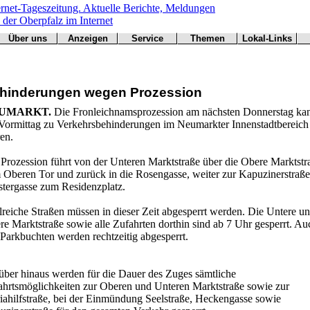
Über uns
Anzeigen
Service
Themen
Lokal-Links
Werbung
Arbeitsamt
Redaktion
Notfall
Übersicht
buchen
BN
Impressum
Wetter
CSU
Kontakt
Verkehr
hinderungen wegen Prozession
Freie Wähler
Bücher
Gesundheit
Hallo
UMARKT.
Die Fronleichnamsprozession am nächsten Donnerstag ka
Grüne
Vormittag zu Verkehrsbehinderungen im Neumarkter Innenstadtbereich
Kirchen
en.
Landwirtschaft
SPD
 Prozession führt von der Unteren Marktstraße über die Obere Marktstr
 Oberen Tor und zurück in die Rosengasse, weiter zur Kapuzinerstraße
Statistiken
stergasse zum Residenzplatz.
lreiche Straßen müssen in dieser Zeit abgesperrt werden. Die Untere u
e Marktstraße sowie alle Zufahrten dorthin sind ab 7 Uhr gesperrt. Au
 Parkbuchten werden rechtzeitig abgesperrt.
über hinaus werden für die Dauer des Zuges sämtliche
ahrtsmöglichkeiten zur Oberen und Unteren Marktstraße sowie zur
iahilfstraße, bei der Einmündung Seelstraße, Heckengasse sowie