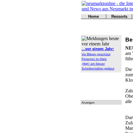
Home
Ressorts
Titelseite
Politik
Kontakt
Kultur
Wirtschaft
Be
Sport
Polizei
NE
...vor einem Jahr:
Online
am 
Vor Blitzen geschützt
Leser
führ
Personen im Gleis
„High“ am Steuer
Scheibenmäher geklaut
Die
zum
Klo
Zah
Ober
alle
Anzeigen
Dar
Zuf
Mar