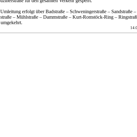
uzinerstraße für den gesamten Verkehr gesperrt.
 Umleitung erfolgt über Badstraße – Schweningerstraße – Sandstraße –
lstraße – Mühlstraße – Dammstraße – Kurt-Romstöck-Ring – Ringstra
 umgekehrt.
14.