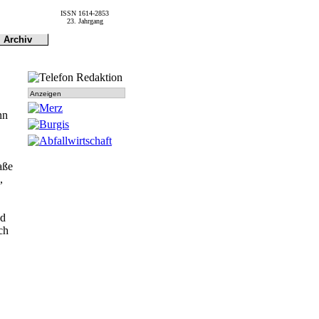
ISSN 1614-2853
23. Jahrgang
Archiv
Archiv
Dokumen-
tationen
Anzeigen
nn
aße
,
nd
ch