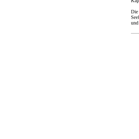
Kap
Die
See
und