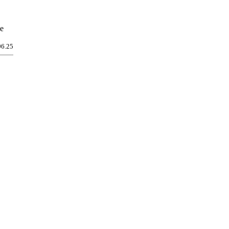
ße
06.25