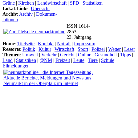
Grüne
|
Kirchen
|
Landwirtschaft
|
SPD
|
Statistiken
Lokal-Links
:
Übersicht
Archiv
:
Archiv
|
Dokumen-
tationen
ISSN 1614-
2853
23. Jahrgang
Home
:
Titelseite
|
Kontakt
|
Notfall
|
Impressum
Ressorts
:
Politik
|
Kultur
|
Wirtschaft
|
Sport
|
Polizei
|
Wetter
|
Leser
Themen
:
Umwelt
|
Verkehr
|
Gericht
|
Online
|
Gesundheit
|
Tipps
|
Land
|
Statistiken
|
@NM
|
Freizeit
|
Leute
|
Tiere
|
Schule
|
Eilmeldungen