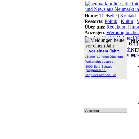
Home
:
Titelseite
|
Kontakt
Ressorts
:
Politik
|
Kultur
|
W
Über uns
:
Redaktion
|
Imp
Anzeigen
:
Werbung buche
Service
:
Notfall
|
Wetter
|
V
Ni
Themen
:
Arbeitsamt
|
BN
Lokal-Links
:
Übersicht
NE
...vor einem Jahr:
Archiv
:
Archiv
|
Dokumen
Männ
„Surfer“ auf dem Güterzug
tationen
Weiterfahrt gestoppt
3000-Euro-Schaden
„wegpolieren“?
Tage der offenen Tür
Anzeigen