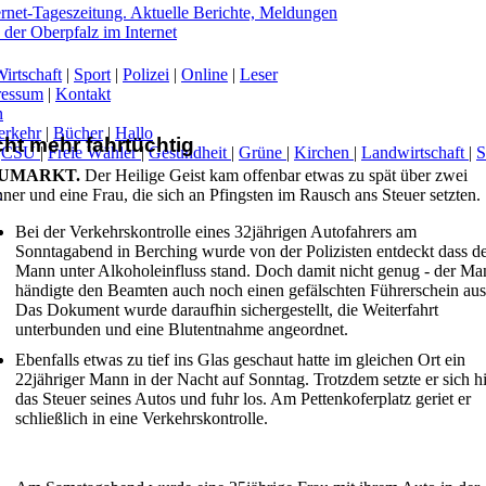
irtschaft
|
Sport
|
Polizei
|
Online
|
Leser
ressum
|
Kontakt
n
erkehr
|
Bücher
|
Hallo
cht mehr fahrtüchtig
|
CSU
|
Freie Wähler
|
Gesundheit
|
Grüne
|
Kirchen
|
Landwirtschaft
|
UMARKT.
Der Heilige Geist kam offenbar etwas zu spät über zwei
-
er und eine Frau, die sich an Pfingsten im Rausch ans Steuer setzten.
Bei der Verkehrskontrolle eines 32jährigen Autofahrers am
Sonntagabend in Berching wurde von der Polizisten entdeckt dass d
Mann unter Alkoholeinfluss stand. Doch damit nicht genug - der Ma
händigte den Beamten auch noch einen gefälschten Führerschein aus
Das Dokument wurde daraufhin sichergestellt, die Weiterfahrt
unterbunden und eine Blutentnahme angeordnet.
Ebenfalls etwas zu tief ins Glas geschaut hatte im gleichen Ort ein
22jähriger Mann in der Nacht auf Sonntag. Trotzdem setzte er sich hi
das Steuer seines Autos und fuhr los. Am Pettenkoferplatz geriet er
schließlich in eine Verkehrskontrolle.