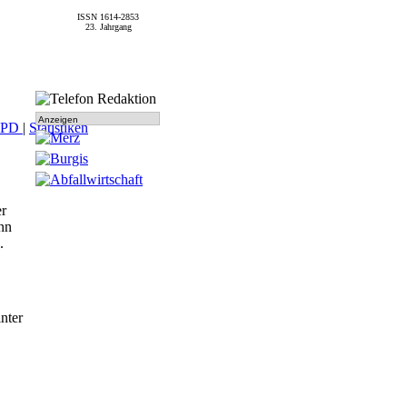
ISSN 1614-2853
23. Jahrgang
Anzeigen
SPD
|
Statistiken
er
nn
.
nter