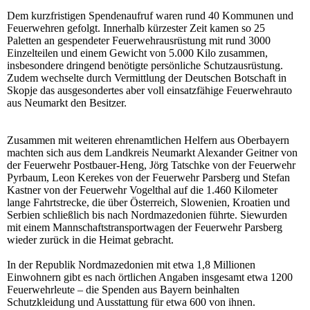
Dem kurzfristigen Spendenaufruf waren rund 40 Kommunen und
Feuerwehren gefolgt. Innerhalb kürzester Zeit kamen so 25
Paletten an gespendeter Feuerwehrausrüstung mit rund 3000
Einzelteilen und einem Gewicht von 5.000 Kilo zusammen,
insbesondere dringend benötigte persönliche Schutzausrüstung.
Zudem wechselte durch Vermittlung der Deutschen Botschaft in
Skopje das ausgesondertes aber voll einsatzfähige Feuerwehrauto
aus Neumarkt den Besitzer.
Zusammen mit weiteren ehrenamtlichen Helfern aus Oberbayern
machten sich aus dem Landkreis Neumarkt Alexander Geitner von
der Feuerwehr Postbauer-Heng, Jörg Tatschke von der Feuerwehr
Pyrbaum, Leon Kerekes von der Feuerwehr Parsberg und Stefan
Kastner von der Feuerwehr Vogelthal auf die 1.460 Kilometer
lange Fahrtstrecke, die über Österreich, Slowenien, Kroatien und
Serbien schließlich bis nach Nordmazedonien führte. Siewurden
mit einem Mannschaftstransportwagen der Feuerwehr Parsberg
wieder zurück in die Heimat gebracht.
In der Republik Nordmazedonien mit etwa 1,8 Millionen
Einwohnern gibt es nach örtlichen Angaben insgesamt etwa 1200
Feuerwehrleute – die Spenden aus Bayern beinhalten
Schutzkleidung und Ausstattung für etwa 600 von ihnen.