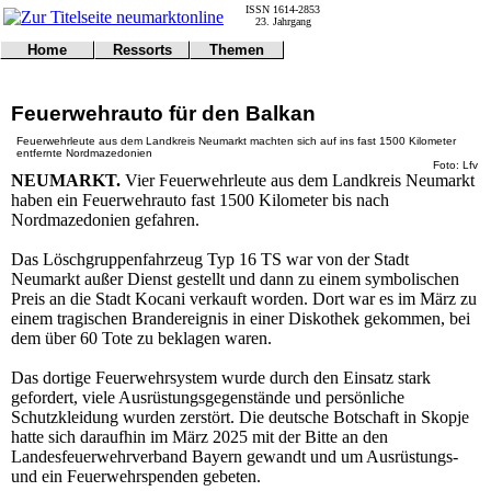
ISSN 1614-2853
23. Jahrgang
Home
Ressorts
Themen
Umwelt
Titelseite
Politik
Verkehr
Kontakt
Kultur
Feuerwehrauto für den Balkan
Gericht
Notfall
Wirtschaft
Online
Impressum
Sport
Feuerwehrleute aus dem Landkreis Neumarkt machten sich auf ins fast 1500 Kilometer
entfernte Nordmazedonien
Gesundheit
Polizei
Foto: Lfv
Tipps
NEUMARKT.
Vier Feuerwehrleute aus dem Landkreis Neumarkt
Wetter
haben ein Feuerwehrauto fast 1500 Kilometer bis nach
Land
Leser
Nordmazedonien gefahren.
Statistiken
@NM
Das Löschgruppenfahrzeug Typ 16 TS war von der Stadt
Freizeit
Neumarkt außer Dienst gestellt und dann zu einem symbolischen
Leute
Preis an die Stadt Kocani verkauft worden. Dort war es im März zu
Tiere
einem tragischen Brandereignis in einer Diskothek gekommen, bei
Schule
dem über 60 Tote zu beklagen waren.
Eilmeldungen
Das dortige Feuerwehrsystem wurde durch den Einsatz stark
gefordert, viele Ausrüstungsgegenstände und persönliche
Schutzkleidung wurden zerstört. Die deutsche Botschaft in Skopje
hatte sich daraufhin im März 2025 mit der Bitte an den
Landesfeuerwehrverband Bayern gewandt und um Ausrüstungs-
und ein Feuerwehrspenden gebeten.