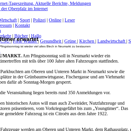
irtschaft
|
Sport
|
Polizei
|
Online
|
Leser
ressum
|
Kontakt
n
erkehr
|
Bücher
|
Hallo
dtimer erwartet
|
CSU
|
Freie Wähler
|
Gesundheit
|
Grüne
|
Kirchen
|
Landwirtschaft
|
fingstsonntag ist wieder viel altes Blech in Neumarkt zu bestaunen
-
UMARKT.
Am Pfingstsonntag soll in Neumarkt wieder ein
imertreffen mit teils über 100 Jahre alten Fahrzeugen stattfinden.
 Parkbuchten am Oberen und Unteren Markt in Neumarkt sowie die
kplätze in der Grünbaumwirtsgasse, Fischergasse und am Viehmarkt
iben dafür ab Sonntag-Morgen gesperrt.
 die Veranstaltung liegen bereits rund 350 Anmeldungen vor.
en historischen Autos will man auch Zweiräder, Nutzfahrzeuge und
ktoren präsentieren, vom Vorkriegsgefährt bis zum „Youngtimer“. Das
ste gemeldete Fahrzeug ist ein Citroën aus dem Jahre 1922.
 Fahrzeuge werden am Oberen und Unteren Markt, dem Rathausplatz, 