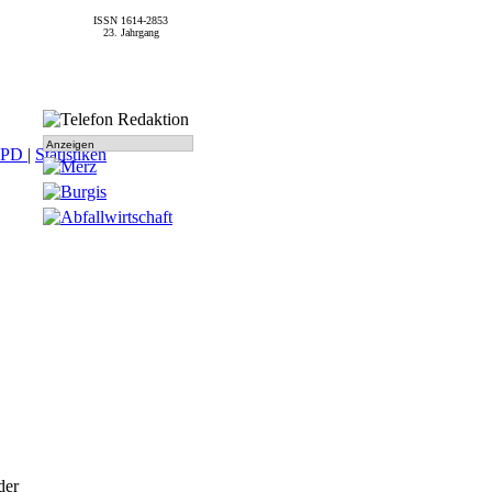
ISSN 1614-2853
23. Jahrgang
Anzeigen
SPD
|
Statistiken
der