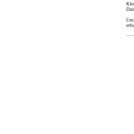
Klos
Daz
Um 
erfo