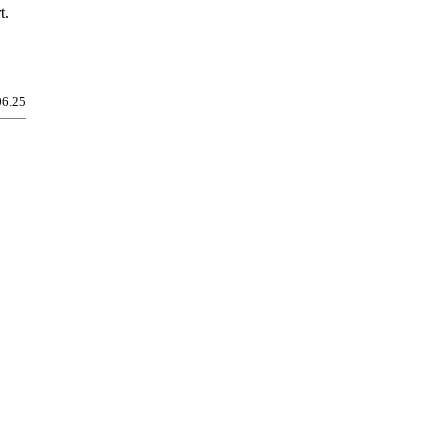
t.
06.25