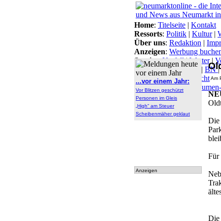
Home
:
Titelseite
|
Kontakt
Ressorts
:
Politik
|
Kultur
|
W
Über uns
:
Redaktion
|
Imp
Anzeigen
:
Werbung buche
Service
:
Notfall
|
Wetter
|
V
Ol
Themen
:
Arbeitsamt
|
BN
Lokal-Links
:
Übersicht
Am P
...vor einem Jahr:
Archiv
:
Archiv
|
Dokumen
Vor Blitzen geschützt
NE
tationen
Personen im Gleis
Oldt
„High“ am Steuer
Scheibenmäher geklaut
Die
Par
ble
Für
Anzeigen
Neb
Tra
älte
Die