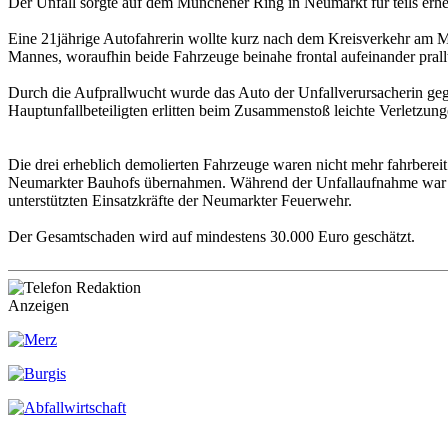
Der Unfall sorgte auf dem Münchener Ring in Neumarkt für teils erh
Eine 21jährige Autofahrerin wollte kurz nach dem Kreisverkehr am 
Mannes, woraufhin beide Fahrzeuge beinahe frontal aufeinander prall
Durch die Aufprallwucht wurde das Auto der Unfallverursacherin ge
Hauptunfallbeteiligten erlitten beim Zusammenstoß leichte Verletzun
Die drei erheblich demolierten Fahrzeuge waren nicht mehr fahrberei
Neumarkter Bauhofs übernahmen. Während der Unfallaufnahme war der
unterstützten Einsatzkräfte der Neumarkter Feuerwehr.
Der Gesamtschaden wird auf mindestens 30.000 Euro geschätzt.
Anzeigen