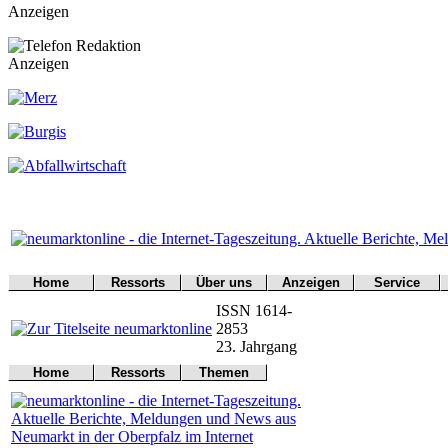
Anzeigen
Anzeigen
Home
Ressorts
Über uns
Anzeigen
Service
Werbung
Titelseite
Politik
Redaktion
Notfall
ISSN 1614-
buchen
Kontakt
Kultur
Impressum
Wetter
2853
Wirtschaft
Kontakt
Verkehr
23. Jahrgang
Sport
Bücher
Home
Ressorts
Themen
Polizei
Hallo
Umwelt
Titelseite
Politik
Online
Verkehr
Kontakt
Kultur
Leser
Gericht
Notfall
Wirtschaft
L