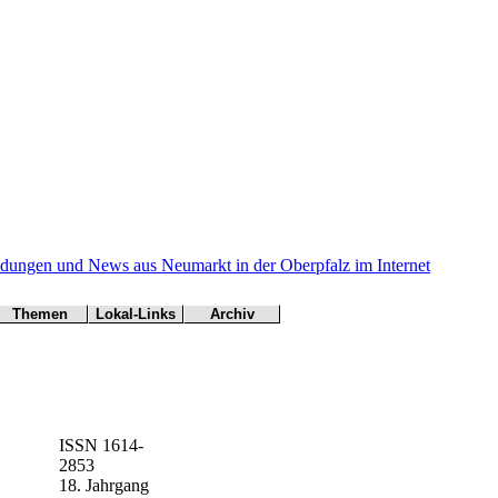
Themen
Lokal-Links
Archiv
Arbeitsamt
Übersicht
Archiv
BN
Dokumen-
tationen
CSU
Freie Wähler
Gesundheit
Grüne
ISSN 1614-
2853
Kirchen
18. Jahrgang
andwirtschaft