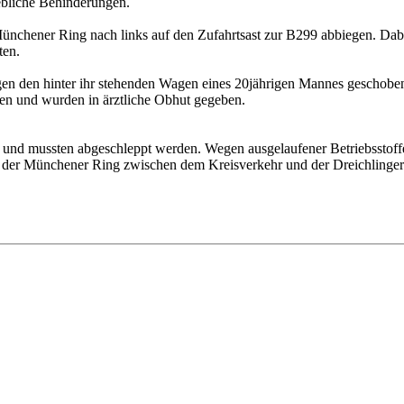
ebliche Behinderungen.
Münchener Ring nach links auf den Zufahrtsast zur B299 abbiegen. D
ten.
gen den hinter ihr stehenden Wagen eines 20jährigen Mannes geschob
gen und wurden in ärztliche Obhut gegeben.
t und mussten abgeschleppt werden. Wegen ausgelaufener Betriebsstoffe
 Münchener Ring zwischen dem Kreisverkehr und der Dreichlinger Str