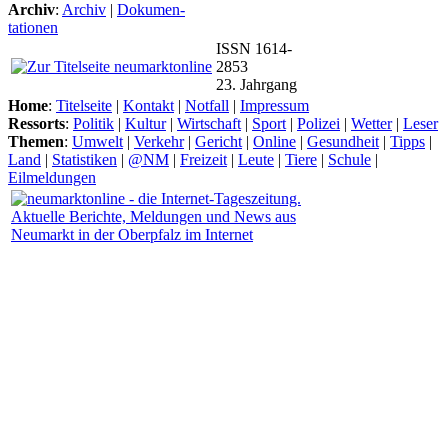
Archiv
:
Archiv
|
Dokumen-
tationen
ISSN 1614-
2853
23. Jahrgang
Home
:
Titelseite
|
Kontakt
|
Notfall
|
Impressum
Ressorts
:
Politik
|
Kultur
|
Wirtschaft
|
Sport
|
Polizei
|
Wetter
|
Leser
Themen
:
Umwelt
|
Verkehr
|
Gericht
|
Online
|
Gesundheit
|
Tipps
|
Land
|
Statistiken
|
@NM
|
Freizeit
|
Leute
|
Tiere
|
Schule
|
Eilmeldungen