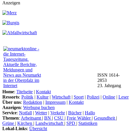
Anzeigen
ISSN 1614-
2853
23. Jahrgang
Home
:
Titelseite
|
Kontakt
Ressorts
:
Politik
|
Kultur
|
Wirtschaft
|
Sport
|
Polizei
|
Online
|
Leser
Über uns
:
Redaktion
|
Impressum
|
Kontakt
Anzeigen
:
Werbung buchen
Service
:
Notfall
|
Wetter
|
Verkehr
|
Bücher
|
Hallo
Themen
:
Arbeitsamt
|
BN
|
CSU
|
Freie Wähler
|
Gesundheit
|
Grüne
|
Kirchen
|
Landwirtschaft
|
SPD
|
Statistiken
Lokal-Links
:
Übersicht