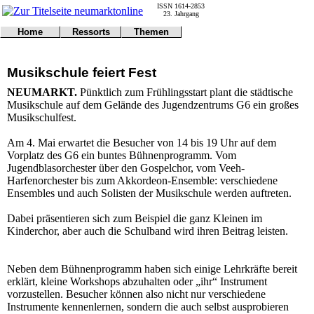
ISSN 1614-2853
23. Jahrgang
Home
Ressorts
Themen
Umwelt
Titelseite
Politik
Verkehr
Kontakt
Kultur
Musikschule feiert Fest
Gericht
Notfall
Wirtschaft
Online
Impressum
Sport
NEUMARKT.
Pünktlich zum Frühlingsstart plant die städtische
Gesundheit
Polizei
Musikschule auf dem Gelände des Jugendzentrums G6 ein großes
Tipps
Wetter
Musikschulfest.
Land
Leser
Statistiken
Am 4. Mai erwartet die Besucher von 14 bis 19 Uhr auf dem
Vorplatz des G6 ein buntes Bühnenprogramm. Vom
@NM
Jugendblasorchester über den Gospelchor, vom Veeh-
Freizeit
Harfenorchester bis zum Akkordeon-Ensemble: verschiedene
Leute
Ensembles und auch Solisten der Musikschule werden auftreten.
Tiere
Schule
Dabei präsentieren sich zum Beispiel die ganz Kleinen im
Eilmeldungen
Kinderchor, aber auch die Schulband wird ihren Beitrag leisten.
Neben dem Bühnenprogramm haben sich einige Lehrkräfte bereit
erklärt, kleine Workshops abzuhalten oder „ihr“ Instrument
vorzustellen. Besucher können also nicht nur verschiedene
Instrumente kennenlernen, sondern die auch selbst ausprobieren