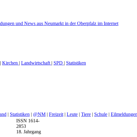
|
Kirchen
|
Landwirtschaft
|
SPD
|
Statistiken
and
|
Statistiken
|
@NM
|
Freizeit
|
Leute
|
Tiere
|
Schule
|
Eilmeldunge
ISSN 1614-
2853
18. Jahrgang