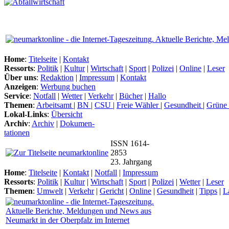
Home
:
Titelseite
|
Kontakt
Ressorts
:
Politik
|
Kultur
|
Wirtschaft
|
Sport
|
Polizei
|
Online
|
Leser
Über uns
:
Redaktion
|
Impressum
|
Kontakt
Anzeigen
:
Werbung buchen
Service
:
Notfall
|
Wetter
|
Verkehr
|
Bücher
|
Hallo
Themen
:
Arbeitsamt
|
BN
|
CSU
|
Freie Wähler
|
Gesundheit
|
Grüne
Lokal-Links
:
Übersicht
Archiv
:
Archiv
|
Dokumen-
tationen
ISSN 1614-
2853
23. Jahrgang
Home
:
Titelseite
|
Kontakt
|
Notfall
|
Impressum
Ressorts
:
Politik
|
Kultur
|
Wirtschaft
|
Sport
|
Polizei
|
Wetter
|
Leser
Themen
:
Umwelt
|
Verkehr
|
Gericht
|
Online
|
Gesundheit
|
Tipps
|
L