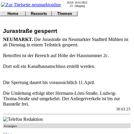
ISSN 1614-2853
23. Jahrgang
Home
Ressorts
Themen
Umwelt
Titelseite
Politik
Verkehr
Kontakt
Kultur
Jurastraße gesperrt
Gericht
Notfall
Wirtschaft
Online
Impressum
Sport
NEUMARKT.
Die Jurastraße im Neumarkter Stadtteil Mühlen ist
Gesundheit
Polizei
ab Dienstag in einem Teilstück gesperrt.
Tipps
Wetter
Land
Leser
Betroffen ist der Bereich auf Höhe der Hausnummer 2c.
Statistiken
Dort soll ein Kanalhausanschluss erstellt werden.
@NM
Freizeit
Leute
Die Sperrung dauert bis voraussichtlich 11.April.
Tiere
Schule
Die Umleitung erfolgt über Hermann-Löns-Straße, Ludwig-
Eilmeldungen
Thoma-Straße und umgekehrt. Der Anliegerverkehr ist bis zur
Baustelle frei.
30.03.25
Anzeigen