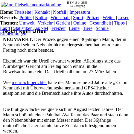
ISSN 1614-2853
23. Jahrgang
Home
:
Titelseite
|
Kontakt
|
Notfall
|
Impressum
Ressorts
:
Politik
|
Kultur
|
Wirtschaft
|
Sport
|
Polizei
|
Wetter
|
Leser
Themen
:
Umwelt
|
Verkehr
|
Gericht
|
Online
|
Gesundheit
|
Tipps
|
Land
|
Statistiken
|
@NM
|
Freizeit
|
Leute
|
Tiere
|
Schule
|
Noch kein Urteil
Eilmeldungen
NEUMARKT.
Der Prozeß gegen einen 36jährigen Mann, der in
Neumarkt seinen Nebenbuhler niedergestochen hat, wurde am
Freitag noch nicht beendet.
Eigentlich war ein Urteil erwartet worden. Allerdings stieg das
Nürnberger Gericht am Freitag noch einmal in die
Beweisaufnahme ein. Das Urteil soll nun am 27.März fallen.
Wie
mehrfach berichtet
hatte der Mann seine 30 Jahre alte „Ex“ in
Neumarkt mit Überwachungskameras und GPS-Tracker
ausspioniert und die Bremsschläuche ihre Autos durchschnitten.
Die blutige Attacke ereignete sich im August letzten Jahres. Der
Mann schoß mit einer Paintball-Waffe auf das Paar und stach dann
den Nebenbuhler mit einem Messer nieder. Der 36jährige
mutmaßliche Täter konnte kurze Zeit danach festgenommen
werden.