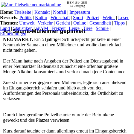
ISSN 1614-2853
23. Jahrgang
Home
:
Titelseite
|
Kontakt
|
Notfall
|
Impressum
Ressorts
:
Politik
|
Kultur
|
Wirtschaft
|
Sport
|
Polizei
|
Wetter
|
Leser
Themen
:
Umwelt
|
Verkehr
|
Gericht
|
Online
|
Gesundheit
|
Tipps
|
Land
|
Statistiken
|
@NM
|
Freizeit
|
Leute
|
Tiere
|
Schule
|
An Sauna-Mülleimer gepinkelt
Eilmeldungen
NEUMARKT.
Ein 51jähriger Schluckspecht pinkelte in einer
Neumarkter Sauna an einen Mülleimer und wollte dann einfach
nicht mehr gehen.
Der Mann hatte nach Angaben der Polizei am Dienstagabend in
einer Neumarkter Badeanstalt zunächst eine offenbar größere
Menge Alkohol konsumiert - und verlor danach jede Contenance.
Zuerst urinierte er gegen einen Mülleimer, legte sich anschließend
im Eingangsbereich schlafen und blieb auch von den
Aufforderungen des Personals unbeeindruckt, die Örtlichkeit zu
verlassen.
Durch hinzugerufene Polizeibeamte wurde der Betrunkene
geweckt und des Platzes verwiesen.
Kurz darauf tauchte er dann allerdings erneut im Eingangsbereich