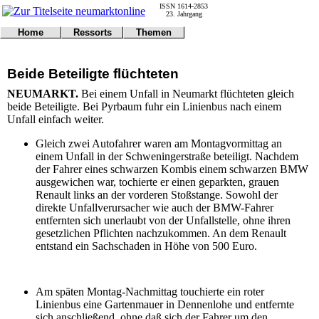
ISSN 1614-2853
23. Jahrgang
Home
Ressorts
Themen
Umwelt
Titelseite
Politik
Verkehr
Kontakt
Kultur
Beide Beteiligte flüchteten
Gericht
Notfall
Wirtschaft
Online
Impressum
Sport
NEUMARKT.
Bei einem Unfall in Neumarkt flüchteten gleich
Gesundheit
Polizei
beide Beteiligte. Bei Pyrbaum fuhr ein Linienbus nach einem
Tipps
Wetter
Unfall einfach weiter.
Land
Leser
Gleich zwei Autofahrer waren am Montagvormittag an
Statistiken
einem Unfall in der Schweningerstraße beteiligt. Nachdem
@NM
der Fahrer eines schwarzen Kombis einem schwarzen BMW
Freizeit
ausgewichen war, tochierte er einen geparkten, grauen
Leute
Renault links an der vorderen Stoßstange. Sowohl der
Tiere
direkte Unfallverursacher wie auch der BMW-Fahrer
Schule
entfernten sich unerlaubt von der Unfallstelle, ohne ihren
Eilmeldungen
gesetzlichen Pflichten nachzukommen. An dem Renault
entstand ein Sachschaden in Höhe von 500 Euro.
Am späten Montag-Nachmittag touchierte ein roter
Linienbus eine Gartenmauer in Dennenlohe und entfernte
sich anschließend, ohne daß sich der Fahrer um den