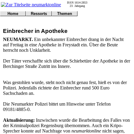
ISSN 1614-2853
23. Jahrgang
Home
Ressorts
Themen
Umwelt
Titelseite
Politik
Verkehr
Kontakt
Kultur
Einbrecher in Apotheke
Gericht
Notfall
Wirtschaft
Online
Impressum
Sport
NEUMARKT.
Ein unbekannter Einbrecher drang in der Nacht
Gesundheit
Polizei
auf Freitag in eine Apotheke in Freystadt ein. Über die Beute
Tipps
Wetter
herrscht noch Unklarheit.
Land
Leser
Statistiken
Der Täter verschaffte sich über die Schiebetüre der Apotheke in der
Berchinger Straße Zutritt ins Innere.
@NM
Freizeit
Leute
Was gestohlen wurde, steht noch nicht genau fest, hieß es von der
Tiere
Polizei. Jedenfalls richtete der Einbrecher rund 500 Euro
Schule
Sachschaden an.
Eilmeldungen
Die Neumarkter Polizei bittet um Hinweise unter Telefon
09181/4885-0.
Aktualisierung:
Inzwischen wurde die Bearbeitung des Falles von
der Kriminalpolizei Regensburg übernommen. Auch ein Kripo-
Sprecher konnte auf Nachfrage von
neumarktonline
nicht sagen,