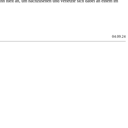
nn hielt an, um nachzusehen und verletzte sich dabei an einem im
04.09.24