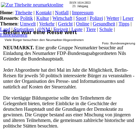
ISSN 1614-2853
23. Jahrgang
Home
:
Titelseite
|
Kontakt
|
Notfall
|
Impressum
Ressorts
:
Politik
|
Kultur
|
Wirtschaft
|
Sport
|
Polizei
|
Wetter
|
Leser
Themen
:
Umwelt
|
Verkehr
|
Gericht
|
Online
|
Gesundheit
|
Tipps
|
Land
|
Statistiken
|
@NM
|
Freizeit
|
Leute
|
Tiere
|
Schule
|
Berlin war eine Reise wert
Eilmeldungen
Viele Bürger besuchten den Neumarkter Abgeordneten
Foto: Bundesregierung
NEUMARKT.
Eine große Gruppe Neumarkter besuchte auf
Einladung des Neumarkter FDP-Bundestagsabgeordneten Nils
Gründer die Bundeshauptstadt.
Jeder Abgeordnete hat drei Mal im Jahr die Möglichkeit, Berlin-
Reisen für jeweils 50 politisch interessierte Bürger zu veranstalten -
unter der Organisation des Presse- und Informationsamtes und
natürlich auf Kosten der Steuerzahler.
Die viertägige Bildungsreise sollte den Teilnehmern die
Gelegenheit bieten, tiefere Einblicke in die Geschichte der
deutschen Hauptstadt und die Grundlagen der Demokratie zu
gewinnen. Die Gruppe bestand aus einer Mischung von jüngeren
und älteren Teilnehmern, die gemeinsam zahlreiche historische und
politische Stätten besuchten.