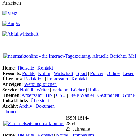
Anzeigen
Home
:
Titelseite
|
Kontakt
Ressorts
:
Politik
|
Kultur
|
Wirtschaft
|
Sport
|
Polizei
|
Online
|
Leser
Über uns
:
Redaktion
|
Impressum
|
Kontakt
Anzeigen
:
Werbung buchen
Service
:
Notfall
|
Wetter
|
Verkehr
|
Bücher
|
Hallo
Themen
:
Arbeitsamt
|
BN
|
CSU
|
Freie Wähler
|
Gesundheit
|
Grüne
Lokal-Links
:
Übersicht
Archiv
:
Archiv
|
Dokumen-
tationen
ISSN 1614-
2853
23. Jahrgang
Home
:
Titelseite
|
Kontakt
|
Notfall
|
Impressum