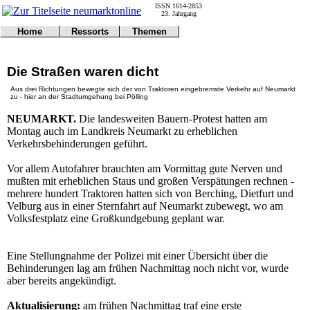
ISSN 1614-2853
23. Jahrgang
Home
Ressorts
Themen
Umwelt
Titelseite
Politik
Verkehr
Kontakt
Kultur
Die Straßen waren dicht
Gericht
Notfall
Wirtschaft
Online
Impressum
Sport
Aus drei Richtungen bewegte sich der von Traktoren eingebremste Verkehr auf Neumarkt
zu - hier an der Stadtumgehung bei Pölling
Gesundheit
Polizei
Tipps
Wetter
NEUMARKT.
Die landesweiten Bauern-Protest hatten am
Land
Leser
Montag auch im Landkreis Neumarkt zu erheblichen
Statistiken
Verkehrsbehinderungen geführt.
@NM
Freizeit
Vor allem Autofahrer brauchten am Vormittag gute Nerven und
mußten mit erheblichen Staus und großen Verspätungen rechnen -
Leute
mehrere hundert Traktoren hatten sich von Berching, Dietfurt und
Tiere
Velburg aus in einer Sternfahrt auf Neumarkt zubewegt, wo am
Schule
Volksfestplatz eine Großkundgebung geplant war.
Eilmeldungen
Eine Stellungnahme der Polizei mit einer Übersicht über die
Behinderungen lag am frühen Nachmittag noch nicht vor, wurde
aber bereits angekündigt.
Aktualisierung:
am frühen Nachmittag traf eine erste