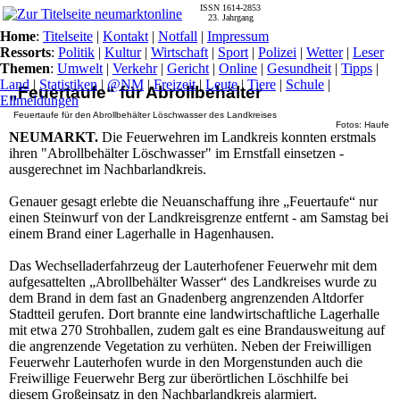
ISSN 1614-2853
23. Jahrgang
Home
:
Titelseite
|
Kontakt
|
Notfall
|
Impressum
Ressorts
:
Politik
|
Kultur
|
Wirtschaft
|
Sport
|
Polizei
|
Wetter
|
Leser
Themen
:
Umwelt
|
Verkehr
|
Gericht
|
Online
|
Gesundheit
|
Tipps
|
Land
|
Statistiken
|
@NM
|
Freizeit
|
Leute
|
Tiere
|
Schule
|
„Feuertaufe“ für Abrollbehälter
Eilmeldungen
Feuertaufe für den Abrollbehälter Löschwasser des Landkreises
Fotos: Haufe
NEUMARKT.
Die Feuerwehren im Landkreis konnten erstmals
ihren "Abrollbehälter Löschwasser" im Ernstfall einsetzen -
ausgerechnet im Nachbarlandkreis.
Genauer gesagt erlebte die Neuanschaffung ihre „Feuertaufe“ nur
einen Steinwurf von der Landkreisgrenze entfernt - am Samstag bei
einem Brand einer Lagerhalle in Hagenhausen.
Das Wechselladerfahrzeug der Lauterhofener Feuerwehr mit dem
aufgesattelten „Abrollbehälter Wasser“ des Landkreises wurde zu
dem Brand in dem fast an Gnadenberg angrenzenden Altdorfer
Stadtteil gerufen. Dort brannte eine landwirtschaftliche Lagerhalle
mit etwa 270 Strohballen, zudem galt es eine Brandausweitung auf
die angrenzende Vegetation zu verhüten. Neben der Freiwilligen
Feuerwehr Lauterhofen wurde in den Morgenstunden auch die
Freiwillige Feuerwehr Berg zur überörtlichen Löschhilfe bei
diesem Großeinsatz in den Nachbarlandkreis alarmiert.