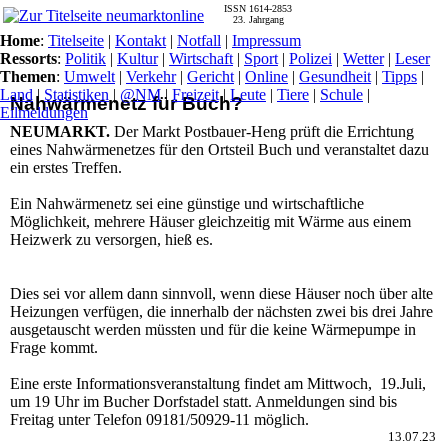
ISSN 1614-2853
23. Jahrgang
Home
:
Titelseite
|
Kontakt
|
Notfall
|
Impressum
Ressorts
:
Politik
|
Kultur
|
Wirtschaft
|
Sport
|
Polizei
|
Wetter
|
Leser
Themen
:
Umwelt
|
Verkehr
|
Gericht
|
Online
|
Gesundheit
|
Tipps
|
Land
|
Statistiken
|
@NM
|
Freizeit
|
Leute
|
Tiere
|
Schule
|
Nahwärmenetz für Buch?
Eilmeldungen
NEUMARKT.
Der Markt Postbauer-Heng prüft die Errichtung
eines Nahwärmenetzes für den Ortsteil Buch und veranstaltet dazu
ein erstes Treffen.
Ein Nahwärmenetz sei eine günstige und wirtschaftliche
Möglichkeit, mehrere Häuser gleichzeitig mit Wärme aus einem
Heizwerk zu versorgen, hieß es.
Dies sei vor allem dann sinnvoll, wenn diese Häuser noch über alte
Heizungen verfügen, die innerhalb der nächsten zwei bis drei Jahre
ausgetauscht werden müssten und für die keine Wärmepumpe in
Frage kommt.
Eine erste Informationsveranstaltung findet am Mittwoch, 19.Juli,
um 19 Uhr im Bucher Dorfstadel statt. Anmeldungen sind bis
Freitag unter Telefon 09181/50929-11 möglich.
13.07.23