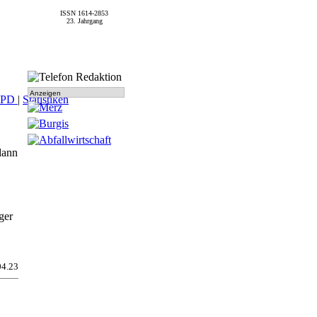
ISSN 1614-2853
23. Jahrgang
Anzeigen
SPD
|
Statistiken
dann
ger
04.23