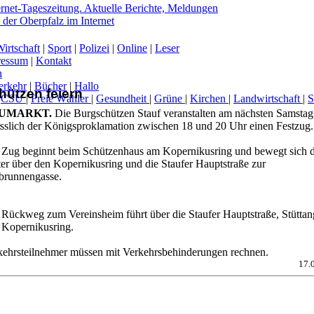
irtschaft
|
Sport
|
Polizei
|
Online
|
Leser
ressum
|
Kontakt
n
erkehr
|
Bücher
|
Hallo
hützen feiern
|
CSU
|
Freie Wähler
|
Gesundheit
|
Grüne
|
Kirchen
|
Landwirtschaft
|
UMARKT.
Die Burgschützen Stauf veranstalten am nächsten Samstag
-
ässlich der Königsproklamation zwischen 18 und 20 Uhr einen Festzug.
 Zug beginnt beim Schützenhaus am Kopernikusring und bewegt sich 
ter über den Kopernikusring und die Staufer Hauptstraße zur
brunnengasse.
 Rückweg zum Vereinsheim führt über die Staufer Hauptstraße, Stüttan
 Kopernikusring.
kehrsteilnehmer müssen mit Verkehrsbehinderungen rechnen.
17.