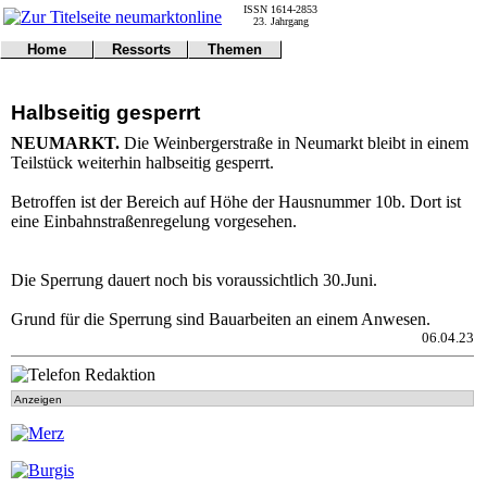
ISSN 1614-2853
23. Jahrgang
Home
Ressorts
Themen
Umwelt
Titelseite
Politik
Verkehr
Kontakt
Kultur
Halbseitig gesperrt
Gericht
Notfall
Wirtschaft
Online
Impressum
Sport
NEUMARKT.
Die Weinbergerstraße in Neumarkt bleibt in einem
Gesundheit
Polizei
Teilstück weiterhin halbseitig gesperrt.
Tipps
Wetter
Land
Leser
Betroffen ist der Bereich auf Höhe der Hausnummer 10b. Dort ist
Statistiken
eine Einbahnstraßenregelung vorgesehen.
@NM
Freizeit
Die Sperrung dauert noch bis voraussichtlich 30.Juni.
Leute
Tiere
Grund für die Sperrung sind Bauarbeiten an einem Anwesen.
Schule
06.04.23
Eilmeldungen
Anzeigen