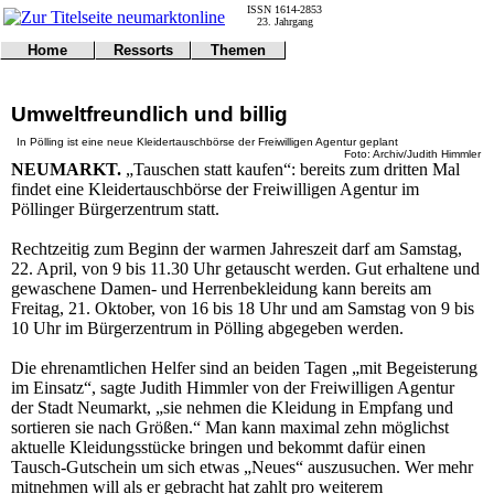
ISSN 1614-2853
23. Jahrgang
Home
Ressorts
Themen
Umwelt
Titelseite
Politik
Verkehr
Kontakt
Kultur
Umweltfreundlich und billig
Gericht
Notfall
Wirtschaft
Online
Impressum
Sport
In Pölling ist eine neue Kleidertauschbörse der Freiwilligen Agentur geplant
Foto: Archiv/Judith Himmler
Gesundheit
Polizei
NEUMARKT.
„Tauschen statt kaufen“: bereits zum dritten Mal
Tipps
Wetter
findet eine Kleidertauschbörse der Freiwilligen Agentur im
Land
Leser
Pöllinger Bürgerzentrum statt.
Statistiken
@NM
Rechtzeitig zum Beginn der warmen Jahreszeit darf am Samstag,
Freizeit
22. April, von 9 bis 11.30 Uhr getauscht werden. Gut erhaltene und
gewaschene Damen- und Herrenbekleidung kann bereits am
Leute
Freitag, 21. Oktober, von 16 bis 18 Uhr und am Samstag von 9 bis
Tiere
10 Uhr im Bürgerzentrum in Pölling abgegeben werden.
Schule
Eilmeldungen
Die ehrenamtlichen Helfer sind an beiden Tagen „mit Begeisterung
im Einsatz“, sagte Judith Himmler von der Freiwilligen Agentur
der Stadt Neumarkt, „sie nehmen die Kleidung in Empfang und
sortieren sie nach Größen.“ Man kann maximal zehn möglichst
aktuelle Kleidungsstücke bringen und bekommt dafür einen
Tausch-Gutschein um sich etwas „Neues“ auszusuchen. Wer mehr
mitnehmen will als er gebracht hat zahlt pro weiterem