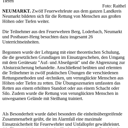
Tiefen
Foto: Raithel
NEUMARKT.
Zwölf Feuerwehrleute aus dem ganzen Landkreis
Neumarkt bildeten sich für die Rettung von Menschen aus großen
Höhen oder Tiefen weiter.
Die Teilnehmer aus den Feuerwehren Berg, Loderbach, Neumarkt
und Postbauer-Heng besuchten dazu insgesamt 26
Unterrichtseinheiten.
Begonnen wurde der Lehrgang mit einer theoretischen Schulung,
die die gesetzlichen Grundlagen im Einsatzgeschehen, den Umgang
mit dem Gerätesatz "Auf- und Abseilgerät" und die Abgrenzung zur
Absturzsicherung behandelte. Anschließend beübten und erlernten
die Teilnehmer in zwölf praktischen Übungen die verschiedenen
Rettungsmethoden und -techniken, um verunglückte Menschen aus
Höhen oder Tiefen zu retten. Die Übungsszenarien umfassten das
Retten aus einem erhöhten Standort oder aus einem Schacht oder
Silo. Zudem wurde die Rettung von verunglückten Menschen in
unwegsamen Gelände mit Steilhang trainiert.
Als Besonderheit wurde dabei besonders die einheitsübergreifende
Zusammenarbeit geübt, die im Alarmfall eine maximale
Einsatzsicherheit für Feuerwehrler und Unfallopfer gewährleistet.