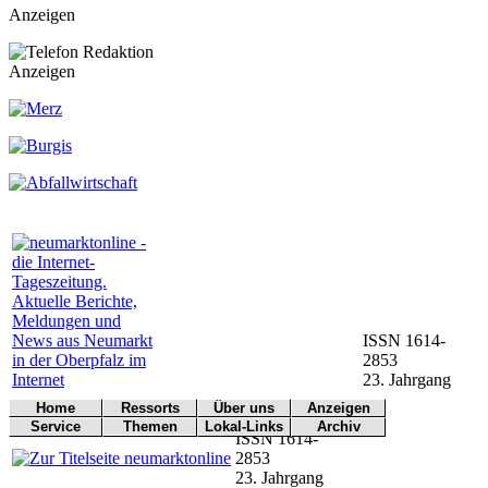
Anzeigen
Anzeigen
ISSN 1614-
2853
23. Jahrgang
Home
Ressorts
Über uns
Anzeigen
Werbung
Service
Themen
Lokal-Links
Archiv
Titelseite
Politik
Redaktion
ISSN 1614-
buchen
Arbeitsamt
Notfall
Übersicht
Archiv
Kontakt
Kultur
Impressum
2853
BN
Wetter
Dokumen-
Wirtschaft
Kontakt
23. Jahrgang
tationen