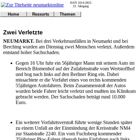
ISSN 1614-2853
23. Jahrgang
Home
Ressorts
Themen
Umwelt
Titelseite
Politik
Verkehr
Kontakt
Kultur
Zwei Verletzte
Gericht
Notfall
Wirtschaft
Online
Impressum
Sport
NEUMARKT.
Bei drei Verkehrsunfällen in Neumarkt und bei
Gesundheit
Polizei
Berching wurden am Dienstag zwei Menschen verletzt. Außerdem
Tipps
Wetter
entstand hoher Sachschaden.
Land
Leser
Gegen 16 Uhr fuhr ein 56jähriger Mann mit seinem Auto im
Statistiken
Bereich Blomenhof auf der Zufahrtsstraße vom Wertstoffhof
@NM
und bog nach links auf den Berliner Ring ein. Dabei
Freizeit
missachtete er die Vorfahrt eines von rechts kommenden
Leute
55jährigen Autofahrers. Beim Zusammenstoß der Autos
Tiere
wurden beide Fahrer leicht verletzt und mußten ins Klinikum
Schule
gebracht werden. Der Sachschaden beträgt rund 10.000
Eilmeldungen
Euro.
Ein weiterer Vorfahrtsverstoß führte wenige Stunden später
zu einem Unfall an der Einmündung der Kreisstraße NM4
zur Staatstraße 2240. Ein vom Fuchsberg kommender
35jähriger Pkw-Fahrer übersah beim Einfahren nach links