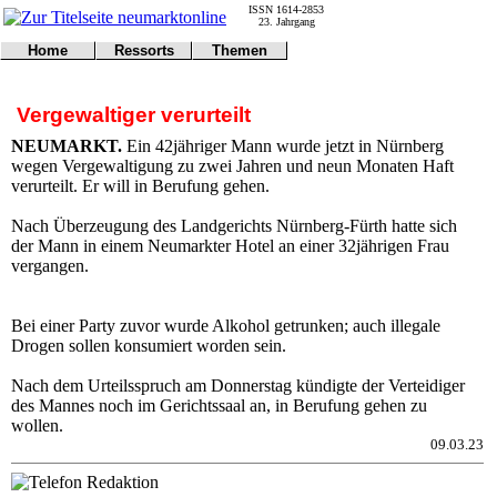
ISSN 1614-2853
23. Jahrgang
Home
Ressorts
Themen
Umwelt
Titelseite
Politik
Verkehr
Kontakt
Kultur
Vergewaltiger verurteilt
Gericht
Notfall
Wirtschaft
Online
Impressum
Sport
NEUMARKT.
Ein 42jähriger Mann wurde jetzt in Nürnberg
Gesundheit
Polizei
wegen Vergewaltigung zu zwei Jahren und neun Monaten Haft
Tipps
Wetter
verurteilt. Er will in Berufung gehen.
Land
Leser
Statistiken
Nach Überzeugung des Landgerichts Nürnberg-Fürth hatte sich
der Mann in einem Neumarkter Hotel an einer 32jährigen Frau
@NM
vergangen.
Freizeit
Leute
Tiere
Bei einer Party zuvor wurde Alkohol getrunken; auch illegale
Schule
Drogen sollen konsumiert worden sein.
Eilmeldungen
Nach dem Urteilsspruch am Donnerstag kündigte der Verteidiger
des Mannes noch im Gerichtssaal an, in Berufung gehen zu
wollen.
09.03.23