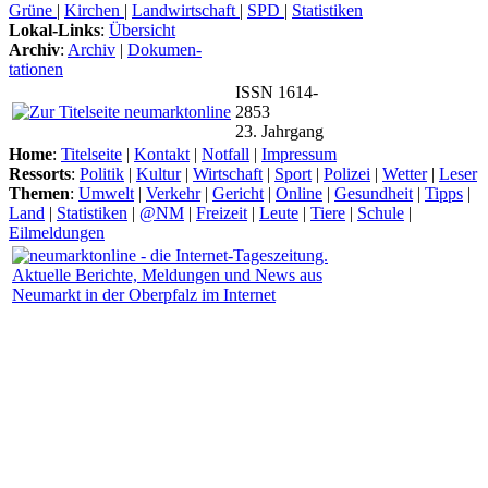
Grüne
|
Kirchen
|
Landwirtschaft
|
SPD
|
Statistiken
Lokal-Links
:
Übersicht
Archiv
:
Archiv
|
Dokumen-
tationen
ISSN 1614-
2853
23. Jahrgang
Home
:
Titelseite
|
Kontakt
|
Notfall
|
Impressum
Ressorts
:
Politik
|
Kultur
|
Wirtschaft
|
Sport
|
Polizei
|
Wetter
|
Leser
Themen
:
Umwelt
|
Verkehr
|
Gericht
|
Online
|
Gesundheit
|
Tipps
|
Land
|
Statistiken
|
@NM
|
Freizeit
|
Leute
|
Tiere
|
Schule
|
Eilmeldungen