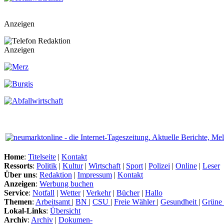
Anzeigen
Anzeigen
Home
:
Titelseite
|
Kontakt
Ressorts
:
Politik
|
Kultur
|
Wirtschaft
|
Sport
|
Polizei
|
Online
|
Leser
Über uns
:
Redaktion
|
Impressum
|
Kontakt
Anzeigen
:
Werbung buchen
Service
:
Notfall
|
Wetter
|
Verkehr
|
Bücher
|
Hallo
Themen
:
Arbeitsamt
|
BN
|
CSU
|
Freie Wähler
|
Gesundheit
|
Grüne
Lokal-Links
:
Übersicht
Archiv
:
Archiv
|
Dokumen-