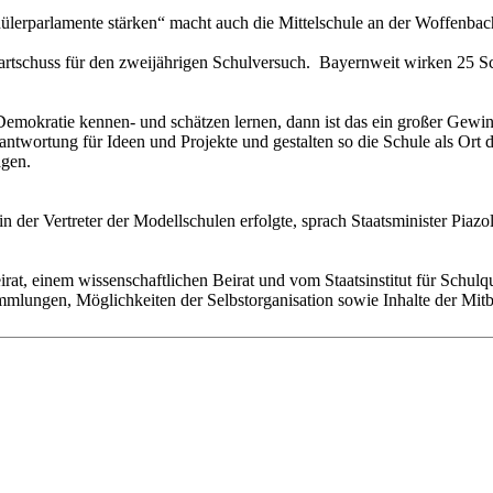
erparlamente stärken“ macht auch die Mittelschule an der Woffenbach
Startschuss für den zweijährigen Schulversuch. Bayernweit wirken 25
mokratie kennen- und schätzen lernen, dann ist das ein großer Gewinn f
twortung für Ideen und Projekte und gestalten so die Schule als Ort d
agen.
in der Vertreter der Modellschulen erfolgte, sprach Staatsminister Piaz
rat, einem wissenschaftlichen Beirat und vom Staatsinstitut für Schulqu
lungen, Möglichkeiten der Selbstorganisation sowie Inhalte der Mit