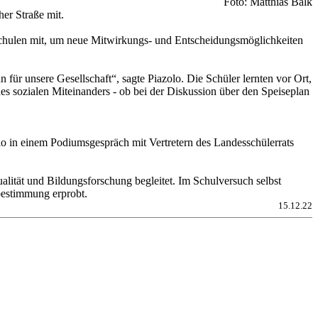
Foto: Matthias Balk
er Straße mit.
 Schulen mit, um neue Mitwirkungs- und Entscheidungsmöglichkeiten
ür unsere Gesellschaft“, sagte Piazolo. Die Schüler lernten vor Ort,
es sozialen Miteinanders - ob bei der Diskussion über den Speiseplan
olo in einem Podiumsgespräch mit Vertretern des Landesschülerrats
alität und Bildungsforschung begleitet. Im Schulversuch selbst
bestimmung erprobt.
15.12.22