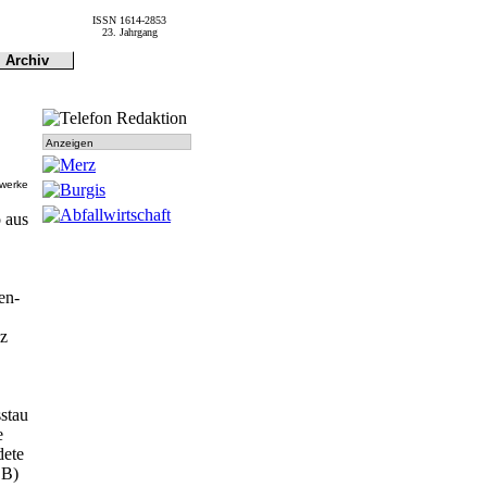
ISSN 1614-2853
23. Jahrgang
Archiv
Archiv
Dokumen-
tationen
Anzeigen
twerke
 aus
en-
nz
stau
e
dete
SB)