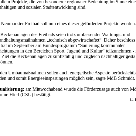
allem Projekte, die von besonderer regionaler Bedeutung im Sinne eine
haltigen und sozialen Stadtentwicklung sind.
Neumarkter Freibad soll nun eines dieser geförderten Projekte werden.
 Beckenanlagen des Freibads seien trotz umfassender Wartungs- und
tandhaltungsmaßnahmen „technisch abgewirtschaftet“. Daher beschloss
dtrat im September am Bundesprogramm "Sanierung kommunaler
richtungen in den Bereichen Sport, Jugend und Kultur" teilzunehmen - 
 Ziel die Beckenanlagen zukunftsfähig und zugleich nachhaltiger gesta
können.
 den Umbaumaßnahmen sollen auch energetische Aspekte berücksichti
den und somit Energieeinsparungen möglich sein, sagte MdB Schmidt.
ualisierung:
am Mittwochabend wurde die Förderzusage auch von M
nne Hierl (CSU) bestätigt.
14.