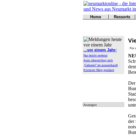
Home
Ressorts
Titelseite
Politik
Kontakt
Kultur
Wirtschaft
Vi
Sport
Polizei
Für 
...vor einem Jahr:
Online
NE
Nur leicht verletzt
Leser
Auto überschlug sich
Sch
„Cabaret“ ist ausverkauft
dem
Kürzerer Weg geplant
Ber
Der 
Bun
Stad
bes
unte
Anzeigen
Ger
der
not
Bun