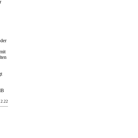
r
 der
mit
lten
gt
dB
12.22