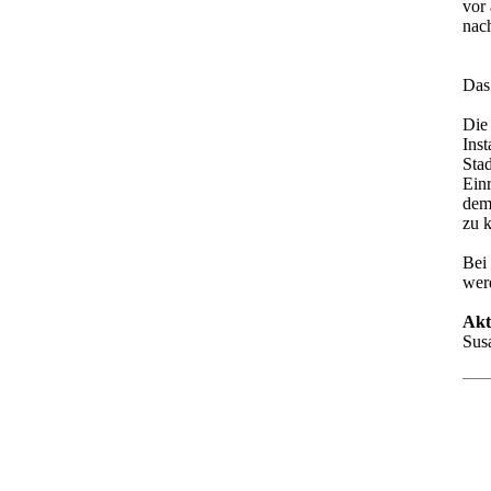
vor 
nach
Das 
Die
Ins
Sta
Ein
dem
zu 
Bei
wer
Akt
Susa