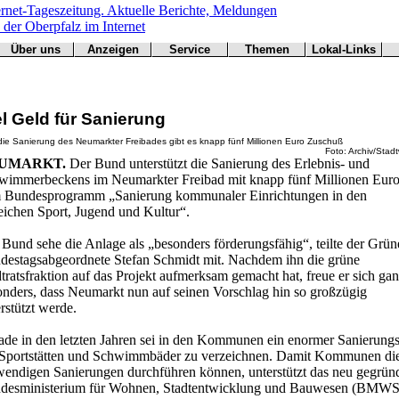
Über uns
Anzeigen
Service
Themen
Lokal-Links
Werbung
Arbeitsamt
Redaktion
Notfall
Übersicht
buchen
BN
Impressum
Wetter
CSU
Kontakt
Verkehr
el Geld für Sanierung
Freie Wähler
Bücher
Gesundheit
Hallo
die Sanierung des Neumarkter Freibades gibt es knapp fünf Millionen Euro Zuschuß
Foto: Archiv/Stad
Grüne
UMARKT.
Der Bund unterstützt die Sanierung des Erlebnis- und
Kirchen
wimmerbeckens im Neumarkter Freibad mit knapp fünf Millionen Euro
Landwirtschaft
 Bundesprogramm „Sanierung kommunaler Einrichtungen in den
SPD
eichen Sport, Jugend und Kultur“.
Statistiken
Bund sehe die Anlage als „besonders förderungsfähig“, teilte der Grün
destagsabgeordnete Stefan Schmidt mit. Nachdem ihn die grüne
tratsfraktion auf das Projekt aufmerksam gemacht hat, freue er sich ga
onders, dass Neumarkt nun auf seinen Vorschlag hin so großzügig
rstützt werde.
ade in den letzten Jahren sei in den Kommunen ein enormer Sanierungs
 Sportstätten und Schwimmbäder zu verzeichnen. Damit Kommunen di
wendigen Sanierungen durchführen können, unterstützt das neu gegrün
desministerium für Wohnen, Stadtentwicklung und Bauwesen (BMW