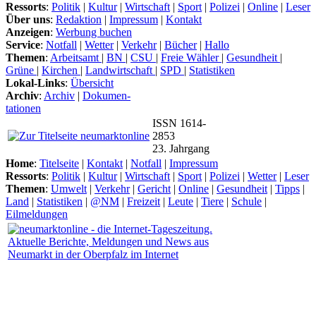
Ressorts
:
Politik
|
Kultur
|
Wirtschaft
|
Sport
|
Polizei
|
Online
|
Leser
Über uns
:
Redaktion
|
Impressum
|
Kontakt
Anzeigen
:
Werbung buchen
Service
:
Notfall
|
Wetter
|
Verkehr
|
Bücher
|
Hallo
Themen
:
Arbeitsamt
|
BN
|
CSU
|
Freie Wähler
|
Gesundheit
|
Grüne
|
Kirchen
|
Landwirtschaft
|
SPD
|
Statistiken
Lokal-Links
:
Übersicht
Archiv
:
Archiv
|
Dokumen-
tationen
ISSN 1614-
2853
23. Jahrgang
Home
:
Titelseite
|
Kontakt
|
Notfall
|
Impressum
Ressorts
:
Politik
|
Kultur
|
Wirtschaft
|
Sport
|
Polizei
|
Wetter
|
Leser
Themen
:
Umwelt
|
Verkehr
|
Gericht
|
Online
|
Gesundheit
|
Tipps
|
Land
|
Statistiken
|
@NM
|
Freizeit
|
Leute
|
Tiere
|
Schule
|
Eilmeldungen