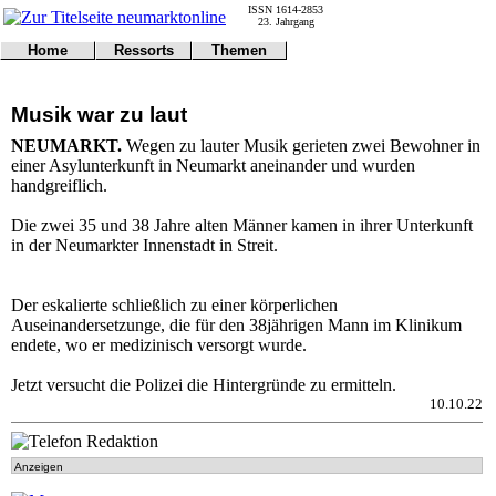
ISSN 1614-2853
23. Jahrgang
Home
Ressorts
Themen
Umwelt
Titelseite
Politik
Verkehr
Kontakt
Kultur
Musik war zu laut
Gericht
Notfall
Wirtschaft
Online
Impressum
Sport
NEUMARKT.
Wegen zu lauter Musik gerieten zwei Bewohner in
Gesundheit
Polizei
einer Asylunterkunft in Neumarkt aneinander und wurden
Tipps
Wetter
handgreiflich.
Land
Leser
Statistiken
Die zwei 35 und 38 Jahre alten Männer kamen in ihrer Unterkunft
in der Neumarkter Innenstadt in Streit.
@NM
Freizeit
Leute
Der eskalierte schließlich zu einer körperlichen
Tiere
Auseinandersetzunge, die für den 38jährigen Mann im Klinikum
Schule
endete, wo er medizinisch versorgt wurde.
Eilmeldungen
Jetzt versucht die Polizei die Hintergründe zu ermitteln.
10.10.22
Anzeigen