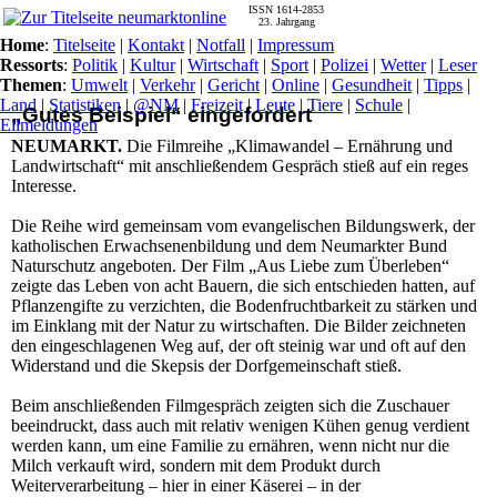
ISSN 1614-2853
23. Jahrgang
Home
:
Titelseite
|
Kontakt
|
Notfall
|
Impressum
Ressorts
:
Politik
|
Kultur
|
Wirtschaft
|
Sport
|
Polizei
|
Wetter
|
Leser
Themen
:
Umwelt
|
Verkehr
|
Gericht
|
Online
|
Gesundheit
|
Tipps
|
Land
|
Statistiken
|
@NM
|
Freizeit
|
Leute
|
Tiere
|
Schule
|
„Gutes Beispiel“ eingefordert
Eilmeldungen
NEUMARKT.
Die Filmreihe „Klimawandel – Ernährung und
Landwirtschaft“ mit anschließendem Gespräch stieß auf ein reges
Interesse.
Die Reihe wird gemeinsam vom evangelischen Bildungswerk, der
katholischen Erwachsenenbildung und dem Neumarkter Bund
Naturschutz angeboten. Der Film „Aus Liebe zum Überleben“
zeigte das Leben von acht Bauern, die sich entschieden hatten, auf
Pflanzengifte zu verzichten, die Bodenfruchtbarkeit zu stärken und
im Einklang mit der Natur zu wirtschaften. Die Bilder zeichneten
den eingeschlagenen Weg auf, der oft steinig war und oft auf den
Widerstand und die Skepsis der Dorfgemeinschaft stieß.
Beim anschließenden Filmgespräch zeigten sich die Zuschauer
beeindruckt, dass auch mit relativ wenigen Kühen genug verdient
werden kann, um eine Familie zu ernähren, wenn nicht nur die
Milch verkauft wird, sondern mit dem Produkt durch
Weiterverarbeitung – hier in einer Käserei – in der