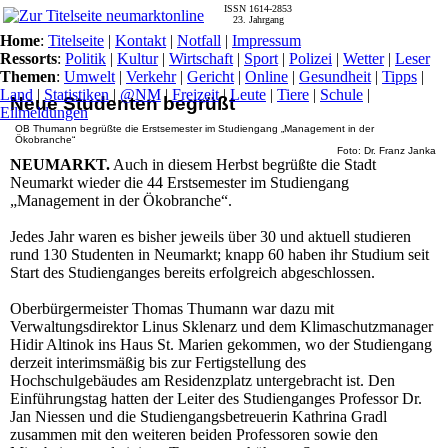
ISSN 1614-2853
23. Jahrgang
Home
:
Titelseite
|
Kontakt
|
Notfall
|
Impressum
Ressorts
:
Politik
|
Kultur
|
Wirtschaft
|
Sport
|
Polizei
|
Wetter
|
Leser
Themen
:
Umwelt
|
Verkehr
|
Gericht
|
Online
|
Gesundheit
|
Tipps
|
Land
|
Statistiken
|
@NM
|
Freizeit
|
Leute
|
Tiere
|
Schule
|
Neue Studenten begrüßt
Eilmeldungen
OB Thumann begrüßte die Erstsemester im Studiengang „Management in der
Ökobranche“
Foto: Dr. Franz Janka
NEUMARKT.
Auch in diesem Herbst begrüßte die Stadt
Neumarkt wieder die 44 Erstsemester im Studiengang
„Management in der Ökobranche“.
Jedes Jahr waren es bisher jeweils über 30 und aktuell studieren
rund 130 Studenten in Neumarkt; knapp 60 haben ihr Studium seit
Start des Studienganges bereits erfolgreich abgeschlossen.
Oberbürgermeister Thomas Thumann war dazu mit
Verwaltungsdirektor Linus Sklenarz und dem Klimaschutzmanager
Hidir Altinok ins Haus St. Marien gekommen, wo der Studiengang
derzeit interimsmäßig bis zur Fertigstellung des
Hochschulgebäudes am Residenzplatz untergebracht ist. Den
Einführungstag hatten der Leiter des Studienganges Professor Dr.
Jan Niessen und die Studiengangsbetreuerin Kathrina Gradl
zusammen mit den weiteren beiden Professoren sowie den