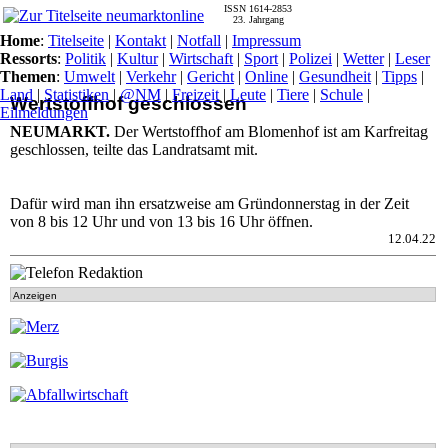
ISSN 1614-2853
23. Jahrgang
Home
:
Titelseite
|
Kontakt
|
Notfall
|
Impressum
Ressorts
:
Politik
|
Kultur
|
Wirtschaft
|
Sport
|
Polizei
|
Wetter
|
Leser
Themen
:
Umwelt
|
Verkehr
|
Gericht
|
Online
|
Gesundheit
|
Tipps
|
Land
|
Statistiken
|
@NM
|
Freizeit
|
Leute
|
Tiere
|
Schule
|
Wertstoffhof geschlossen
Eilmeldungen
NEUMARKT.
Der Wertstoffhof am Blomenhof ist am Karfreitag
geschlossen, teilte das Landratsamt mit.
Dafür wird man ihn ersatzweise am Gründonnerstag in der Zeit
von 8 bis 12 Uhr und von 13 bis 16 Uhr öffnen.
12.04.22
Anzeigen