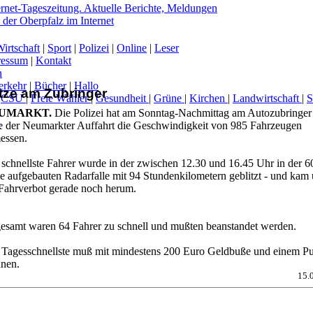
irtschaft
|
Sport
|
Polizei
|
Online
|
Leser
ressum
|
Kontakt
n
erkehr
|
Bücher
|
Hallo
itze am Zubringer
|
CSU
|
Freie Wähler
|
Gesundheit
|
Grüne
|
Kirchen
|
Landwirtschaft
|
UMARKT.
Die Polizei hat am Sonntag-Nachmittag am Autozubringer
-
e der Neumarkter Auffahrt die Geschwindigkeit von 985 Fahrzeugen
essen.
 schnellste Fahrer wurde in der zwischen 12.30 und 16.45 Uhr in der 6
e aufgebauten Radarfalle mit 94 Stundenkilometern geblitzt - und kam
 Fahrverbot gerade noch herum.
gesamt waren 64 Fahrer zu schnell und mußten beanstandet werden.
 Tagesschnellste muß mit mindestens 200 Euro Geldbuße und einem P
hnen.
15.