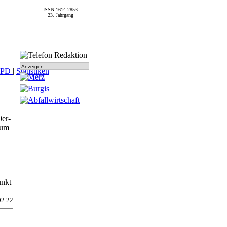
ISSN 1614-2853
23. Jahrgang
Anzeigen
SPD
|
Statistiken
0er-
 um
unkt
02.22