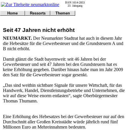
ISSN 1614-2853
23. Jahrgang
Home
Ressorts
Themen
Umwelt
Titelseite
Politik
Verkehr
Kontakt
Kultur
Seit 47 Jahren nicht erhöht
Gericht
Notfall
Wirtschaft
Online
Impressum
Sport
NEUMARKT.
Der Neumarkter Stadtrat hat auch in diesem Jahr
Gesundheit
Polizei
die Hebesätze für die Gewerbesteuer und die Grundsteuern A und
Tipps
Wetter
B nicht erhöht.
Land
Leser
Statistiken
Damit glänzt die Stadt bayernweit: seit 46 Jahren bei der
Gewerbesteuer und seit 47 Jahren bei den Grundsteuern hat es
@NM
keine Erhöhung gegeben. Darüber hinaus habe man im Jahr 2009
Freizeit
den Satz für die Gewerbesteuer sogar gesenkt.
Leute
Tiere
„Das sind weithin sichtbare Signale für unsere Wirtschaft, für das
Schule
Handwerk, Handel, Dienstleistungsbetriebe und Unternehmen, die
Eilmeldungen
wir auf diese Weise enorm entlasten“, sagte Oberbürgermesiter
Thomas Thumann.
Eine Erhöhung des Hebesatzes bei der Gewerbesteuer nur auf den
Durchschnitt aller Großen Kreisstädte würde jährlich rund fünf
Millionen Euro an Mehreinnahmen bedeuten.