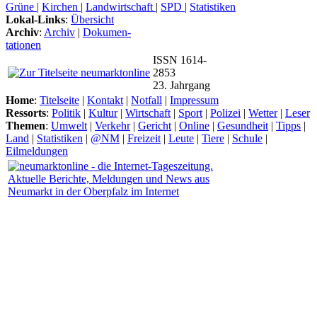
Grüne
|
Kirchen
|
Landwirtschaft
|
SPD
|
Statistiken
Lokal-Links
:
Übersicht
Archiv
:
Archiv
|
Dokumen-
tationen
ISSN 1614-
2853
23. Jahrgang
Home
:
Titelseite
|
Kontakt
|
Notfall
|
Impressum
Ressorts
:
Politik
|
Kultur
|
Wirtschaft
|
Sport
|
Polizei
|
Wetter
|
Leser
Themen
:
Umwelt
|
Verkehr
|
Gericht
|
Online
|
Gesundheit
|
Tipps
|
Land
|
Statistiken
|
@NM
|
Freizeit
|
Leute
|
Tiere
|
Schule
|
Eilmeldungen