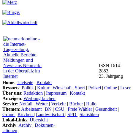
ISSN 1614-
2853
23. Jahrgang
Home
:
Titelseite
|
Kontakt
Ressorts
:
Politik
|
Kultur
|
Wirtschaft
|
Sport
|
Polizei
|
Online
|
Leser
Über uns
:
Redaktion
|
Impressum
|
Kontakt
Anzeigen
:
Werbung buchen
Service
:
Notfall
|
Wetter
|
Verkehr
|
Bücher
|
Hallo
Themen
:
Arbeitsamt
|
BN
|
CSU
|
Freie Wähler
|
Gesundheit
|
Grüne
|
Kirchen
|
Landwirtschaft
|
SPD
|
Statistiken
Lokal-Links
:
Übersicht
Archiv
:
Archiv
|
Dokumen-
tationen