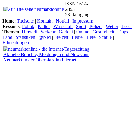
ISSN 1614-
2853
23. Jahrgang
Home
:
Titelseite
|
Kontakt
|
Notfall
|
Impressum
Ressorts
:
Politik
|
Kultur
|
Wirtschaft
|
Sport
|
Polizei
|
Wetter
|
Leser
Themen
:
Umwelt
|
Verkehr
|
Gericht
|
Online
|
Gesundheit
|
Tipps
|
Land
|
Statistiken
|
@NM
|
Freizeit
|
Leute
|
Tiere
|
Schule
|
Eilmeldungen