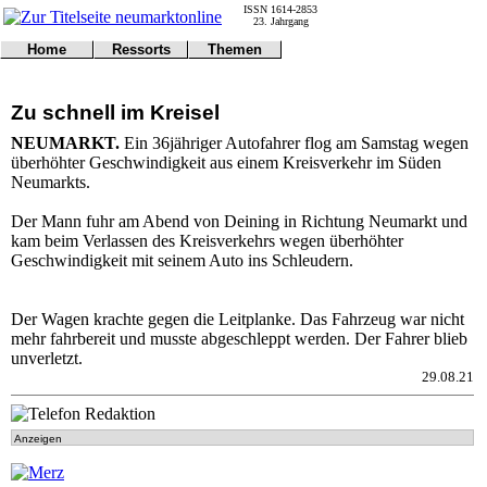
ISSN 1614-2853
23. Jahrgang
Home
Ressorts
Themen
Umwelt
Titelseite
Politik
Verkehr
Kontakt
Kultur
Zu schnell im Kreisel
Gericht
Notfall
Wirtschaft
Online
Impressum
Sport
NEUMARKT.
Ein 36jähriger Autofahrer flog am Samstag wegen
Gesundheit
Polizei
überhöhter Geschwindigkeit aus einem Kreisverkehr im Süden
Tipps
Wetter
Neumarkts.
Land
Leser
Statistiken
Der Mann fuhr am Abend von Deining in Richtung Neumarkt und
kam beim Verlassen des Kreisverkehrs wegen überhöhter
@NM
Geschwindigkeit mit seinem Auto ins Schleudern.
Freizeit
Leute
Tiere
Der Wagen krachte gegen die Leitplanke. Das Fahrzeug war nicht
Schule
mehr fahrbereit und musste abgeschleppt werden. Der Fahrer blieb
Eilmeldungen
unverletzt.
29.08.21
Anzeigen