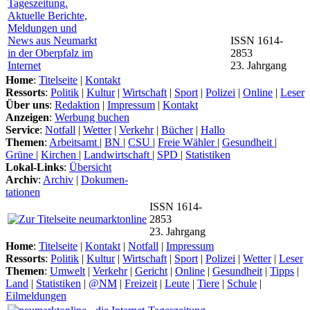
ISSN 1614-
2853
23. Jahrgang
Home
:
Titelseite
|
Kontakt
Ressorts
:
Politik
|
Kultur
|
Wirtschaft
|
Sport
|
Polizei
|
Online
|
Leser
Über uns
:
Redaktion
|
Impressum
|
Kontakt
Anzeigen
:
Werbung buchen
Service
:
Notfall
|
Wetter
|
Verkehr
|
Bücher
|
Hallo
Themen
:
Arbeitsamt
|
BN
|
CSU
|
Freie Wähler
|
Gesundheit
|
Grüne
|
Kirchen
|
Landwirtschaft
|
SPD
|
Statistiken
Lokal-Links
:
Übersicht
Archiv
:
Archiv
|
Dokumen-
tationen
ISSN 1614-
2853
23. Jahrgang
Home
:
Titelseite
|
Kontakt
|
Notfall
|
Impressum
Ressorts
:
Politik
|
Kultur
|
Wirtschaft
|
Sport
|
Polizei
|
Wetter
|
Leser
Themen
:
Umwelt
|
Verkehr
|
Gericht
|
Online
|
Gesundheit
|
Tipps
|
Land
|
Statistiken
|
@NM
|
Freizeit
|
Leute
|
Tiere
|
Schule
|
Eilmeldungen