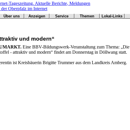
Über uns
Anzeigen
Service
Themen
Lokal-Links
Werbung
Arbeitsamt
Redaktion
Notfall
Übersicht
buchen
BN
Impressum
Wetter
CSU
Kontakt
Verkehr
ttraktiv und modern“
Freie Wähler
Bücher
Gesundheit
Hallo
UMARKT.
Eine BBV-Bildungswerk-Veranstaltung zum Thema: „Die
Grüne
offel - attraktiv und modern“ findet am Donnerstag in Döllwang statt.
Kirchen
Landwirtschaft
erentin ist Kreisbäuerin Brigitte Trummer aus dem Landkreis Amberg.
SPD
Statistiken