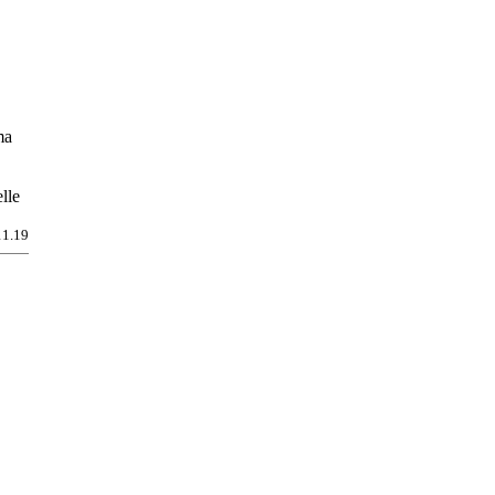
ma
lle
11.19