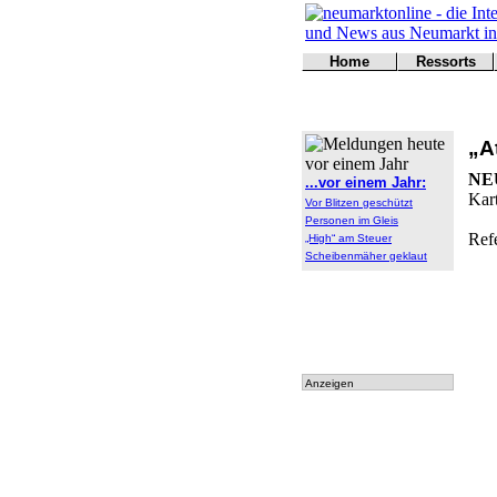
Home
Ressorts
Titelseite
Politik
Kontakt
Kultur
Wirtschaft
„A
Sport
Polizei
NE
...vor einem Jahr:
Online
Kart
Vor Blitzen geschützt
Leser
Personen im Gleis
Ref
„High“ am Steuer
Scheibenmäher geklaut
Anzeigen